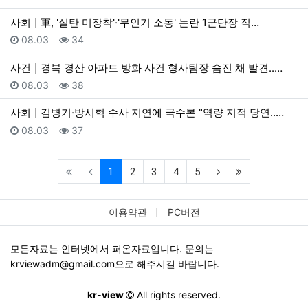
사회
軍, '실탄 미장착'·'무인기 소동' 논란 1군단장 직…
등록일
조회
08.03
34
사건
경북 경산 아파트 방화 사건 형사팀장 숨진 채 발견..…
등록일
조회
08.03
38
사회
김병기·방시혁 수사 지연에 국수본 "역량 지적 당연..…
등록일
조회
08.03
37
(current)
(next)
(last)
1
2
3
4
5
이용약관
PC버전
모든자료는 인터넷에서 퍼온자료입니다. 문의는
krviewadm@gmail.com
으로 해주시길 바랍니다.
kr-view
All rights reserved.