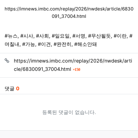
https://imnews.imbc.com/replay/2026/nwdesk/article/6830
091_37004.html
태그
#뉴스
,
#시사
,
#사회
,
#일요일
,
#서명
,
#무산될듯
,
#이란
,
#
며칠내
,
#가능
,
#이견
,
#완전히
,
#해소안돼
관련자료
https://imnews.imbc.com/replay/2026/nwdesk/arti
회 연결
cle/6830091_37004.html
150
댓글
0
등록된 댓글이 없습니다.