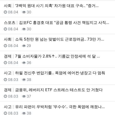
사회
'3백억 원대 사기 의혹' 차가원 대표 구속.. "증거…
등록일
조회
08.04
30
스포츠
김포FC 홍경호 대표 "공금 횡령 사건 책임지고 사직서…
등록일
조회
08.04
30
사회
소득 5천만 원 넘는 맞벌이도 근로장려금.. 73만 가…
등록일
조회
08.04
29
경제
7월 소비자물가 2.8%↑.. 기름값 안정세에 석 달 …
등록일
조회
08.04
36
사고
하필 전신주 변압기를.. 폭염에 에어컨·냉장고 다 멈춰
등록일
조회
08.03
38
경제
금융위, 레버리지 ETF 스트레스 테스트도 안 거쳤다
등록일
조회
08.03
37
사고
유리 파편이 우박처럼 '우수수'.. 극한 폭염에 깨졌나…
등록일
조회
08.03
38