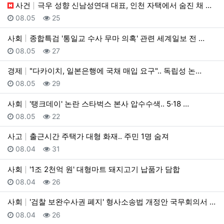
사건
극우 성향 신남성연대 대표, 인천 자택에서 숨진 채 발…
등록일
조회
08.05
25
사회
종합특검 '통일교 수사 무마 의혹' 관련 세계일보 전 …
등록일
조회
08.05
27
경제
"다카이치, 일본은행에 국채 매입 요구".. 독립성 논…
등록일
조회
08.05
29
사회
'탱크데이' 논란 스타벅스 본사 압수수색.. 5·18 …
등록일
조회
08.05
22
사고
출근시간 주택가 대형 화재.. 주민 1명 숨져
등록일
조회
08.04
31
사회
'1조 2천억 원' 대형마트 돼지고기 납품가 담합
등록일
조회
08.04
26
사회
'검찰 보완수사권 폐지' 형사소송법 개정안 국무회의서 …
등록일
조회
08.04
26