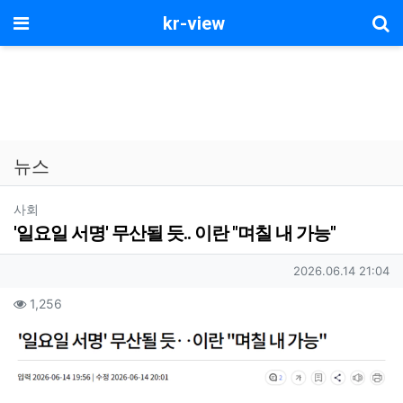
기
메뉴
kr-view
뉴스
분류
사회
'일요일 서명' 무산될 듯.. 이란 "며칠 내 가능"
작성자 정보
작성일
2026.06.14 21:04
컨텐츠 정보
조회
1,256
본문