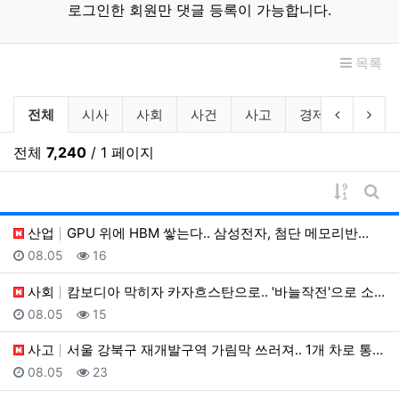
로그인한 회원만 댓글 등록이 가능합니다.
목록
뉴스 분류 목록
이전 분류
다음
전체
시사
사회
사건
사고
경제
산업
전체
7,240
/ 1 페이지
게시물 
게시
산업
GPU 위에 HBM 쌓는다.. 삼성전자, 첨단 메모리반…
등록일
조회
08.05
16
사회
캄보디아 막히자 카자흐스탄으로.. '바늘작전'으로 소탕
등록일
조회
08.05
15
사고
서울 강북구 재개발구역 가림막 쓰러져.. 1개 차로 통…
등록일
조회
08.05
23