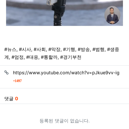
태그
#뉴스
,
#시사
,
#사회
,
#막장
,
#기행
,
#방송
,
#범행
,
#생중
계
,
#엄정
,
#대응
,
#통할까
,
#경기부천
관련자료
https://www.youtube.com/watch?v=pJkue9vv-ig
회 연결
1497
댓글
0
등록된 댓글이 없습니다.