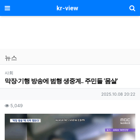
기
메뉴
kr-view
뉴스
분류
사회
막장·기행 방송에 범행 생중계.. 주민들 '몸살'
작성자 정보
작성일
2025.10.08 20:22
컨텐츠 정보
조회
5,049
본문