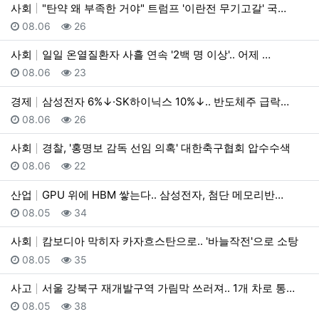
사회
"탄약 왜 부족한 거야" 트럼프 '이란전 무기고갈' 국…
등록일
조회
08.06
26
사회
일일 온열질환자 사흘 연속 '2백 명 이상'.. 어제 …
등록일
조회
08.06
23
경제
삼성전자 6%↓·SK하이닉스 10%↓.. 반도체주 급락…
등록일
조회
08.06
26
사회
경찰, '홍명보 감독 선임 의혹' 대한축구협회 압수수색
등록일
조회
08.06
22
산업
GPU 위에 HBM 쌓는다.. 삼성전자, 첨단 메모리반…
등록일
조회
08.05
34
사회
캄보디아 막히자 카자흐스탄으로.. '바늘작전'으로 소탕
등록일
조회
08.05
35
사고
서울 강북구 재개발구역 가림막 쓰러져.. 1개 차로 통…
등록일
조회
08.05
38