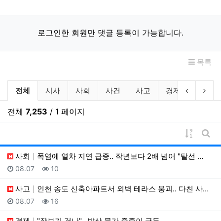
로그인한 회원만 댓글 등록이 가능합니다.
목록
뉴스 분류 목록
이전 분류
다음
전체
시사
사회
사건
사고
경제
산업
전체
7,253
/ 1 페이지
게시물 
게시
사회
폭염에 열차 지연 급증.. 작년보다 2배 넘어 "탈선 …
등록일
조회
08.07
10
사고
인천 송도 신축아파트서 외벽 테라스 붕괴.. 다친 사람…
등록일
조회
08.07
16
경제
"장보기 겁나".. 밥상 물가 줄줄이 급등