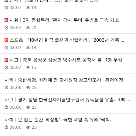
등록일
조회
08.07
16
사회
2차 종합특검, '관저 감사 무마' 유병호 구속 기소
등록일
조회
08.07
20
스포츠
"10년간 한국 출전권 박탈하라”, "2002년 기록 …
등록일
조회
08.07
16
사고
충북 음성군 삼성면 방수시트 공장서 불.. 1명 부상
등록일
조회
08.07
15
사회
종합특검, 최재해 전 감사원장 참고인조사.. 관저이전 …
등록일
조회
08.06
23
사고
경기 성남 한국전자기술연구원서 유독물질 유출.. 3백 …
등록일
조회
08.06
23
사회
문 잡는 순간 '와장창'.. 극한 폭염 속 유리 '쩍쩍…
등록일
조회
08.06
23