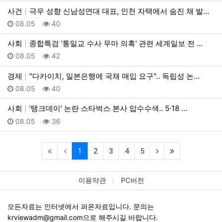
사건
극우 성향 신남성연대 대표, 인천 자택에서 숨진 채 발…
등록일
조회
08.05
40
사회
종합특검 '통일교 수사 무마 의혹' 관련 세계일보 전 …
등록일
조회
08.05
42
경제
"다카이치, 일본은행에 국채 매입 요구".. 독립성 논…
등록일
조회
08.05
40
사회
'탱크데이' 논란 스타벅스 본사 압수수색.. 5·18 …
등록일
조회
08.05
36
(current)
(next)
(last)
1
2
3
4
5
이용약관
PC버전
모든자료는 인터넷에서 퍼온자료입니다. 문의는
krviewadm@gmail.com
으로 해주시길 바랍니다.