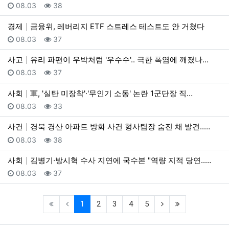
등록일
조회
08.03
38
경제
금융위, 레버리지 ETF 스트레스 테스트도 안 거쳤다
등록일
조회
08.03
37
사고
유리 파편이 우박처럼 '우수수'.. 극한 폭염에 깨졌나…
등록일
조회
08.03
37
사회
軍, '실탄 미장착'·'무인기 소동' 논란 1군단장 직…
등록일
조회
08.03
33
사건
경북 경산 아파트 방화 사건 형사팀장 숨진 채 발견..…
등록일
조회
08.03
38
사회
김병기·방시혁 수사 지연에 국수본 "역량 지적 당연..…
등록일
조회
08.03
37
(current)
(next)
(last)
1
2
3
4
5