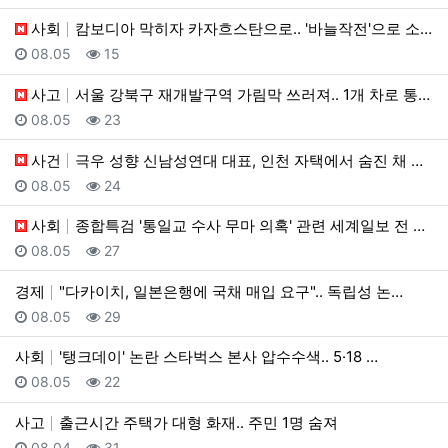
사회
캄보디아 막히자 카자흐스탄으로.. '바늘작전'으로 소탕
등록일
조회
08.05
15
사고
서울 강북구 재개발구역 가림막 쓰러져.. 1개 차로 통…
등록일
조회
08.05
23
사건
극우 성향 신남성연대 대표, 인천 자택에서 숨진 채 발…
등록일
조회
08.05
24
사회
종합특검 '통일교 수사 무마 의혹' 관련 세계일보 전 …
등록일
조회
08.05
27
경제
"다카이치, 일본은행에 국채 매입 요구".. 독립성 논…
등록일
조회
08.05
29
사회
'탱크데이' 논란 스타벅스 본사 압수수색.. 5·18 …
등록일
조회
08.05
22
사고
출근시간 주택가 대형 화재.. 주민 1명 숨져
등록일
조회
08.04
31