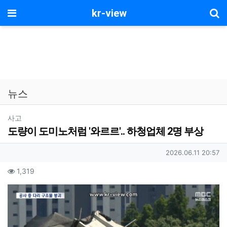
기
메뉴
kr-view
뉴스
분류
사고
도량이 도미노처럼 '와르르'.. 하청업체 2명 부상
작성자 정보
작성일
2026.06.11 20:57
컨텐츠 정보
조회
1,319
본문