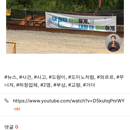
태그
#뉴스
,
#사건
,
#사고
,
#도량이
,
#도미노처럼
,
#와르르
,
#무
너져
,
#하청업체
,
#2명
,
#부상
,
#교량
,
#거더
관련자료
https://www.youtube.com/watch?v=D5kuhqPnrWY
회 연결
103
댓글
0