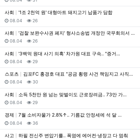
사회
'1조 2천억 원' 대형마트 돼지고기 납품가 담합
등록일
조회
08.04
26
사회
'검찰 보완수사권 폐지' 형사소송법 개정안 국무회의서 …
등록일
조회
08.04
26
사회
'3백억 원대 사기 의혹' 차가원 대표 구속.. "증거…
등록일
조회
08.04
29
스포츠
김포FC 홍경호 대표 "공금 횡령 사건 책임지고 사직서…
등록일
조회
08.04
30
사회
소득 5천만 원 넘는 맞벌이도 근로장려금.. 73만 가…
등록일
조회
08.04
29
경제
7월 소비자물가 2.8%↑.. 기름값 안정세에 석 달 …
등록일
조회
08.04
36
사고
하필 전신주 변압기를.. 폭염에 에어컨·냉장고 다 멈춰