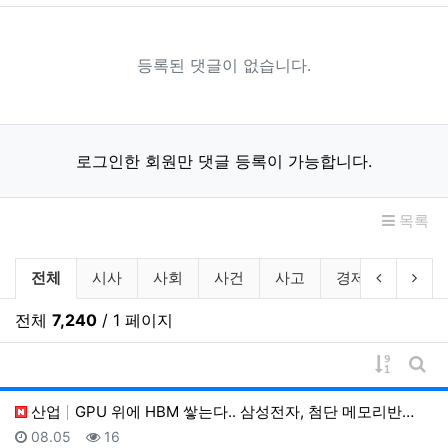
등록된 댓글이 없습니다.
로그인한 회원만 댓글 등록이 가능합니다.
목록
뉴스 분류 목록
이전 분류
다음
전체
시사
사회
사건
사고
경제
산업
전체
7,240
/ 1 페이지
게시물 
게시
산업
GPU 위에 HBM 쌓는다.. 삼성전자, 첨단 메모리반…
등록일
조회
08.05
16