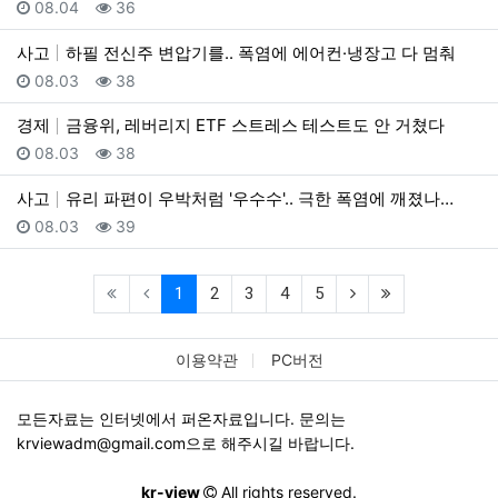
등록일
조회
08.04
36
사고
하필 전신주 변압기를.. 폭염에 에어컨·냉장고 다 멈춰
등록일
조회
08.03
38
경제
금융위, 레버리지 ETF 스트레스 테스트도 안 거쳤다
등록일
조회
08.03
38
사고
유리 파편이 우박처럼 '우수수'.. 극한 폭염에 깨졌나…
등록일
조회
08.03
39
(current)
(next)
(last)
1
2
3
4
5
이용약관
PC버전
모든자료는 인터넷에서 퍼온자료입니다. 문의는
krviewadm@gmail.com
으로 해주시길 바랍니다.
kr-view
All rights reserved.