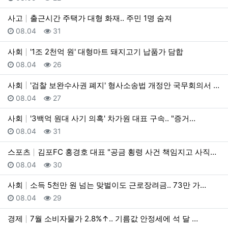
사고
출근시간 주택가 대형 화재.. 주민 1명 숨져
등록일
조회
08.04
31
사회
'1조 2천억 원' 대형마트 돼지고기 납품가 담합
등록일
조회
08.04
26
사회
'검찰 보완수사권 폐지' 형사소송법 개정안 국무회의서 …
등록일
조회
08.04
27
사회
'3백억 원대 사기 의혹' 차가원 대표 구속.. "증거…
등록일
조회
08.04
31
스포츠
김포FC 홍경호 대표 "공금 횡령 사건 책임지고 사직서…
등록일
조회
08.04
30
사회
소득 5천만 원 넘는 맞벌이도 근로장려금.. 73만 가…
등록일
조회
08.04
29
경제
7월 소비자물가 2.8%↑.. 기름값 안정세에 석 달 …