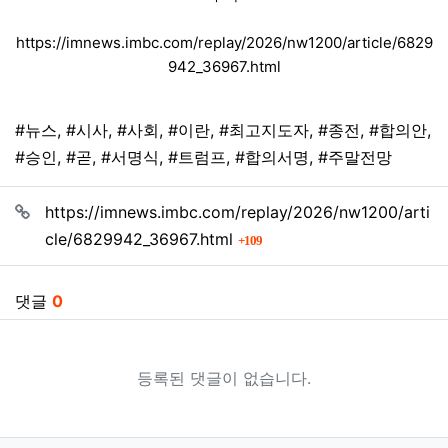
https://imnews.imbc.com/replay/2026/nw1200/article/6829
942_36967.html
태그
#뉴스
,
#시사
,
#사회
,
#이란
,
#최고지도자
,
#종전
,
#합의안
,
#승인
,
#곧
,
#서명식
,
#트럼프
,
#합의서명
,
#주말전망
관련자료
https://imnews.imbc.com/replay/2026/nw1200/arti
회 연결
cle/6829942_36967.html
109
댓글
0
등록된 댓글이 없습니다.