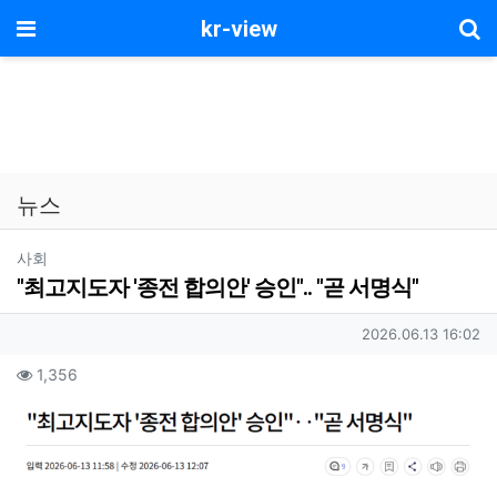
기
메뉴
kr-view
뉴스
분류
사회
"최고지도자 '종전 합의안' 승인".. "곧 서명식"
작성자 정보
작성일
2026.06.13 16:02
컨텐츠 정보
조회
1,356
본문