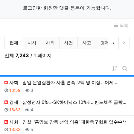
로그인한 회원만 댓글 등록이 가능합니다.
목록
뉴스 분류 목록
이전 분류
다음
전체
시사
사회
사건
사고
경제
산업
전체
7,243
/ 1 페이지
게시물 
게시
사회
일일 온열질환자 사흘 연속 '2백 명 이상'.. 어제 …
등록일
조회
16:59
3
경제
삼성전자 6%↓·SK하이닉스 10%↓.. 반도체주 급락…
등록일
조회
16:53
4
사회
경찰, '홍명보 감독 선임 의혹' 대한축구협회 압수수색
등록일
조회
16:33
5