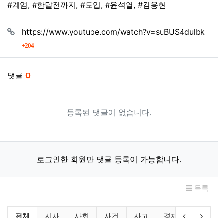
#계엄
,
#한달전까지
,
#도입
,
#윤석열
,
#김용현
관련자료
https://www.youtube.com/watch?v=suBUS4dulbk
회 연결
204
댓글
0
등록된 댓글이 없습니다.
로그인한 회원만 댓글 등록이 가능합니다.
목록
뉴스 분류 목록
이전 분류
다음
전체
시사
사회
사건
사고
경제
산업