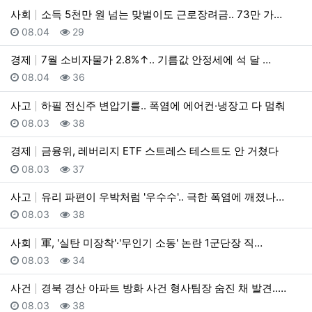
사회
소득 5천만 원 넘는 맞벌이도 근로장려금.. 73만 가…
등록일
조회
08.04
29
경제
7월 소비자물가 2.8%↑.. 기름값 안정세에 석 달 …
등록일
조회
08.04
36
사고
하필 전신주 변압기를.. 폭염에 에어컨·냉장고 다 멈춰
등록일
조회
08.03
38
경제
금융위, 레버리지 ETF 스트레스 테스트도 안 거쳤다
등록일
조회
08.03
37
사고
유리 파편이 우박처럼 '우수수'.. 극한 폭염에 깨졌나…
등록일
조회
08.03
38
사회
軍, '실탄 미장착'·'무인기 소동' 논란 1군단장 직…
등록일
조회
08.03
34
사건
경북 경산 아파트 방화 사건 형사팀장 숨진 채 발견..…
등록일
조회
08.03
38