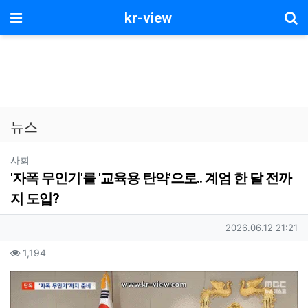
기
메뉴
kr-view
뉴스
분류
사회
'자폭 무인기'를 '교육용 탄약'으로.. 계엄 한 달 전까
지 도입?
작성자 정보
작성일
2026.06.12 21:21
컨텐츠 정보
조회
1,194
본문