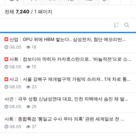
전체
7,240
/ 1 페이지
게시물 
게시
산업
GPU 위에 HBM 쌓는다.. 삼성전자, 첨단 메모리반…
등록일
조회
08.05
16
사회
캄보디아 막히자 카자흐스탄으로.. '바늘작전'으로 소탕
등록일
조회
08.05
15
사고
서울 강북구 재개발구역 가림막 쓰러져.. 1개 차로 통…
등록일
조회
08.05
23
사건
극우 성향 신남성연대 대표, 인천 자택에서 숨진 채 발…
등록일
조회
08.05
25
사회
종합특검 '통일교 수사 무마 의혹' 관련 세계일보 전 …
등록일
조회
08.05
27