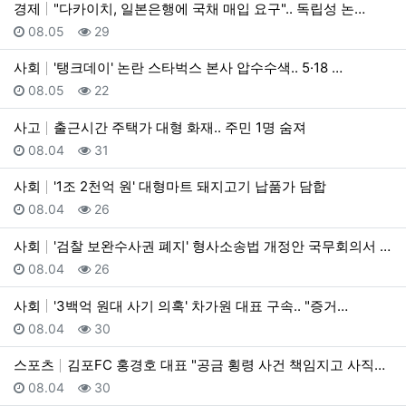
경제
"다카이치, 일본은행에 국채 매입 요구".. 독립성 논…
등록일
조회
08.05
29
사회
'탱크데이' 논란 스타벅스 본사 압수수색.. 5·18 …
등록일
조회
08.05
22
사고
출근시간 주택가 대형 화재.. 주민 1명 숨져
등록일
조회
08.04
31
사회
'1조 2천억 원' 대형마트 돼지고기 납품가 담합
등록일
조회
08.04
26
사회
'검찰 보완수사권 폐지' 형사소송법 개정안 국무회의서 …
등록일
조회
08.04
26
사회
'3백억 원대 사기 의혹' 차가원 대표 구속.. "증거…
등록일
조회
08.04
30
스포츠
김포FC 홍경호 대표 "공금 횡령 사건 책임지고 사직서…
등록일
조회
08.04
30