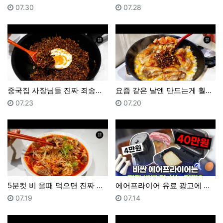
등록일
등록일
07.30
07.28
중국집 사장님들 진짜 죄송합니다.
요즘 같은 날엔 만드는게 훨씬 많이 쌉니다.
등록일
등록일
07.23
07.20
5분컷 비 올때 먹으면 진짜 최고입니다.
에어프라이어 유료 광고에 지친 당신을 위해 직접 사서 …
등록일
등록일
07.19
07.14