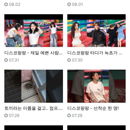
등록일
등록일
08.02
08.01
디스코팡팡 - 제일 예쁜 사람 누구야?
디스코팡팡 타다가 녹초가 된 우리
등록일
등록일
07.31
07.30
토끼라는 이름을 걸고.. 점프.. 그리고 뒤집기
디스코팡팡 - 선착순 한 명!
등록일
등록일
07.29
07.29