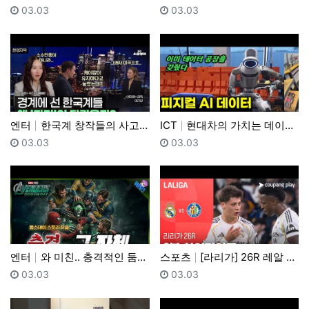
등록일
등록일
03.03
03.03
엔터
한국계 창작들의 사고 방식 “제가 소수인종인게 문제가 …
ICT
현대차의 가치는 데이터에 있다.. 앞으로가 더 크다
등록일
등록일
03.03
03.03
엔터
와 미친.. 충격적인 둠스데이 전체 스토리 유출.. ≪…
스포츠
[라리가] 26R 레알 마드리드 vs 헤타페 2분 하이…
등록일
등록일
03.03
03.03