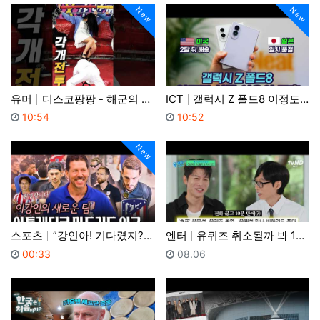
New
New
유머
디스코팡팡 - 해군의 각개전투
ICT
갤럭시 Z 폴드8 이정도 성적은 처음이다. 압도적 초반…
등록일
등록일
10:54
10:52
New
스포츠
”강인아! 기다렸지?“ 알레띠 내한, 입국 1순위는 누…
엔터
유퀴즈 취소될까 봐 10분 만에 기사 낸 음문석.. 1…
등록일
등록일
00:33
08.06