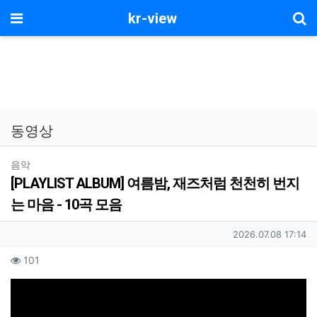
기
메뉴
kr-view
동영상
분류
음악
[PLAYLIST ALBUM] 여름밤, 재즈처럼 천천히 번지
는 마음 - 10곡 모음
작성자 정보
작성일
2026.07.08 17:14
컨텐츠 정보
조회
101
본문