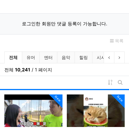
로그인한 회원만 댓글 등록이 가능합니다.
목록
동영상 분류 목록
이전 분류
다음
전체
유머
엔터
음악
힐링
시사
사회
전체
10,241
/ 1 페이지
게시물 
게시
New
New