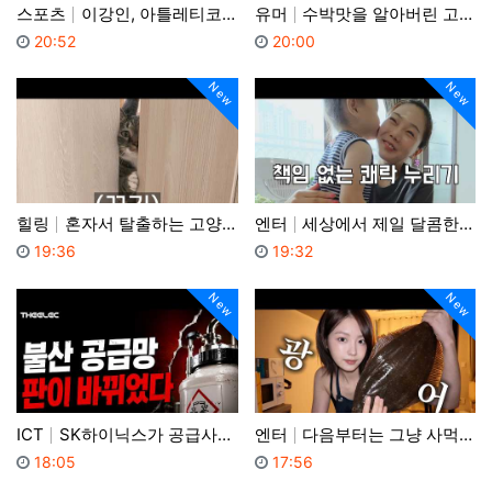
스포츠
이강인, 아틀레티코 합류 후 첫 훈련! 어땠을까?
유머
수박맛을 알아버린 고양이
등록일
등록일
20:52
20:00
New
New
힐링
혼자서 탈출하는 고양이...
엔터
세상에서 제일 달콤한 책임 없는 쾌락
등록일
등록일
19:36
19:32
New
New
ICT
SK하이닉스가 공급사를 바꿨다.. 불산 국산화로 달라진…
엔터
다음부터는 그냥 사먹겠습니다
등록일
등록일
18:05
17:56