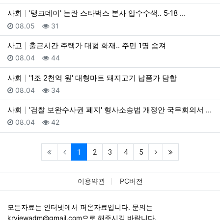
사회
'탱크데이' 논란 스타벅스 본사 압수수색.. 5·18 …
등록일
조회
08.05
31
사고
출근시간 주택가 대형 화재.. 주민 1명 숨져
등록일
조회
08.04
44
사회
'1조 2천억 원' 대형마트 돼지고기 납품가 담합
등록일
조회
08.04
34
사회
'검찰 보완수사권 폐지' 형사소송법 개정안 국무회의서 …
등록일
조회
08.04
42
(current)
(next)
(last)
1
2
3
4
5
이용약관
PC버전
모든자료는 인터넷에서 퍼온자료입니다. 문의는
krviewadm@gmail.com
으로 해주시길 바랍니다.