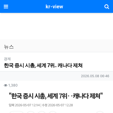
기
메뉴
kr-view
뉴스
분류
경제
한국 증시 시총, 세계 7위.. 캐나다 제쳐
작성자 정보
작성일
2026.05.08 06:46
컨텐츠 정보
조회
1,380
본문