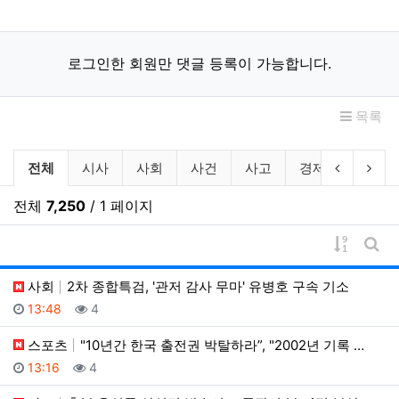
로그인한 회원만 댓글 등록이 가능합니다.
목록
뉴스 분류 목록
이전 분류
다음
전체
시사
사회
사건
사고
경제
산업
전체
7,250
/ 1 페이지
게시물 
게시
사회
2차 종합특검, '관저 감사 무마' 유병호 구속 기소
등록일
조회
13:48
4
스포츠
"10년간 한국 출전권 박탈하라”, "2002년 기록 …
등록일
조회
13:16
4