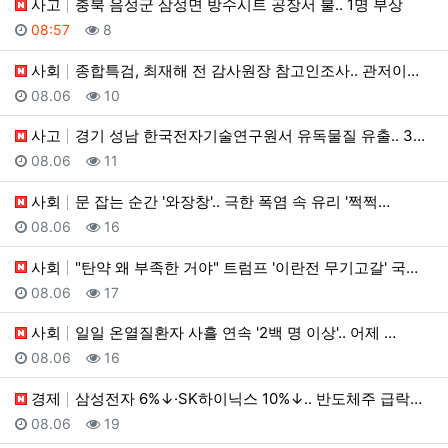
사고
충북 음성군 삼성면 방수시트 공장서 불.. 1명 부상
등록일
조회
08:57
8
사회
종합특검, 최재해 전 감사원장 참고인조사.. 관저이전 …
등록일
조회
08.06
10
사고
경기 성남 한국전자기술연구원서 유독물질 유출.. 3백 …
등록일
조회
08.06
11
사회
문 잡는 순간 '와장창'.. 극한 폭염 속 유리 '쩍쩍…
등록일
조회
08.06
16
사회
"탄약 왜 부족한 거야" 트럼프 '이란전 무기고갈' 국…
등록일
조회
08.06
17
사회
일일 온열질환자 사흘 연속 '2백 명 이상'.. 어제 …
등록일
조회
08.06
16
경제
삼성전자 6%↓·SK하이닉스 10%↓.. 반도체주 급락…
등록일
조회
08.06
19