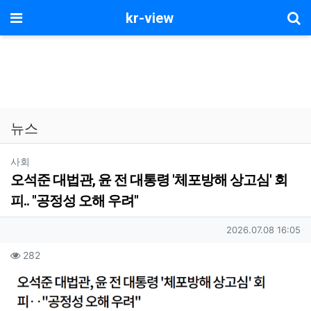
기
메뉴
kr-view
뉴스
분류
사회
오석준 대법관, 윤 전 대통령 '체포방해 상고심' 회
피.. "공정성 오해 우려"
작성자 정보
작성일
2026.07.08 16:05
컨텐츠 정보
조회
282
본문