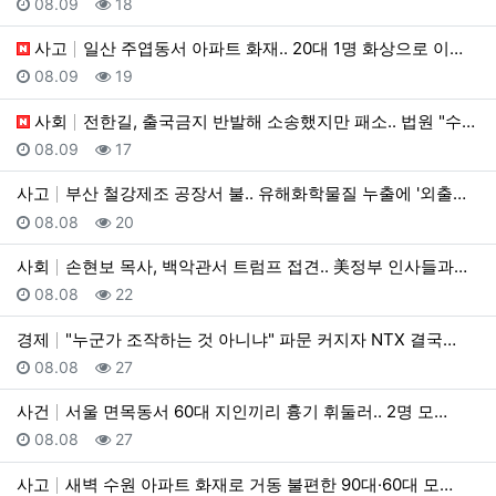
등록일
조회
08.09
18
사고
일산 주엽동서 아파트 화재.. 20대 1명 화상으로 이…
등록일
조회
08.09
19
사회
전한길, 출국금지 반발해 소송했지만 패소.. 법원 "수…
등록일
조회
08.09
17
사고
부산 철강제조 공장서 불.. 유해화학물질 누출에 '외출…
등록일
조회
08.08
20
사회
손현보 목사, 백악관서 트럼프 접견.. 美정부 인사들과…
등록일
조회
08.08
22
경제
"누군가 조작하는 것 아니냐" 파문 커지자 NTX 결국…
등록일
조회
08.08
27
사건
서울 면목동서 60대 지인끼리 흉기 휘둘러.. 2명 모…
등록일
조회
08.08
27
사고
새벽 수원 아파트 화재로 거동 불편한 90대·60대 모…