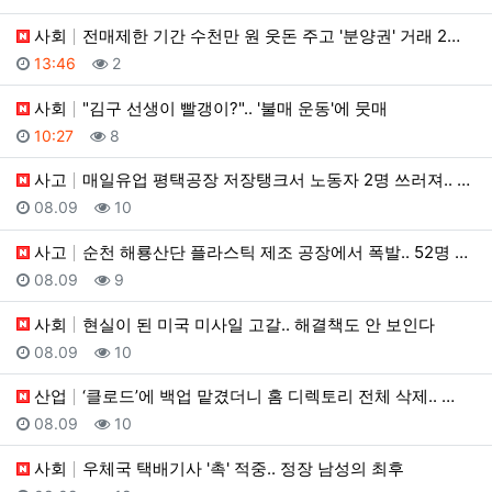
사회
전매제한 기간 수천만 원 웃돈 주고 '분양권' 거래 2…
등록일
조회
13:46
2
사회
"김구 선생이 빨갱이?".. '불매 운동'에 뭇매
등록일
조회
10:27
8
사고
매일유업 평택공장 저장탱크서 노동자 2명 쓰러져.. 1…
등록일
조회
08.09
10
사고
순천 해룡산단 플라스틱 제조 공장에서 폭발.. 52명 …
등록일
조회
08.09
9
사회
현실이 된 미국 미사일 고갈.. 해결책도 안 보인다
등록일
조회
08.09
10
산업
‘클로드’에 백업 맡겼더니 홈 디렉토리 전체 삭제.. …
등록일
조회
08.09
10
사회
우체국 택배기사 '촉' 적중.. 정장 남성의 최후