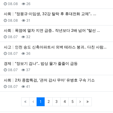
등록일
조회
08.08
26
사회
"정몽규·이임생, 32강 탈락 후 휴대전화 교체".. …
등록일
조회
08.08
31
사회
폭염에 열차 지연 급증.. 작년보다 2배 넘어 "탈선 …
등록일
조회
08.07
32
사고
인천 송도 신축아파트서 외벽 테라스 붕괴.. 다친 사람…
등록일
조회
08.07
36
경제
"장보기 겁나".. 밥상 물가 줄줄이 급등
등록일
조회
08.07
37
사회
2차 종합특검, '관저 감사 무마' 유병호 구속 기소
등록일
조회
08.07
41
(current)
(next)
(last)
1
2
3
4
5