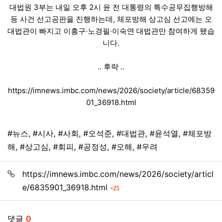
대법원 3부는 내일 오후 2시 윤 전 대통령의 특수공무집행방해
등 사건 선고공판을 진행하는데, 체포방해 상고심 선고에는 오
대법관이 빠지고 이흥구·노경필·이숙연 대법관만 참여하게 됐습
니다.
.. 후략 ..
https://imnews.imbc.com/news/2026/society/article/68359
01_36918.html
태그
#뉴스
,
#시사
,
#사회
,
#오석준
,
#대법관
,
#윤석열
,
#체포방
해
,
#상고심
,
#회피
,
#공정성
,
#오해
,
#우려
관련자료
https://imnews.imbc.com/news/2026/society/articl
회 연결
e/6835901_36918.html
25
댓글
0