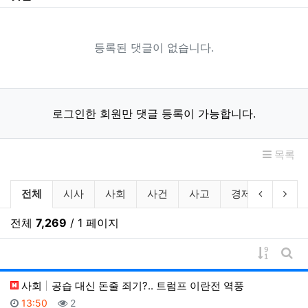
등록된 댓글이 없습니다.
로그인한 회원만 댓글 등록이 가능합니다.
목록
뉴스 분류 목록
이전 분류
다음
전체
시사
사회
사건
사고
경제
산업
전체
7,269
/ 1 페이지
게시물 
게시
사회
공습 대신 돈줄 죄기?.. 트럼프 이란전 역풍
등록일
조회
13:50
2