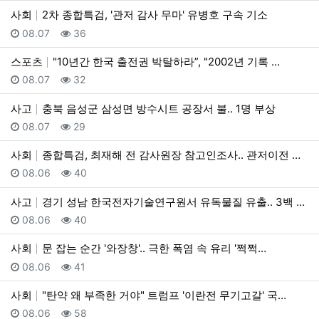
사회
2차 종합특검, '관저 감사 무마' 유병호 구속 기소
등록일
조회
08.07
36
스포츠
"10년간 한국 출전권 박탈하라”, "2002년 기록 …
등록일
조회
08.07
32
사고
충북 음성군 삼성면 방수시트 공장서 불.. 1명 부상
등록일
조회
08.07
29
사회
종합특검, 최재해 전 감사원장 참고인조사.. 관저이전 …
등록일
조회
08.06
40
사고
경기 성남 한국전자기술연구원서 유독물질 유출.. 3백 …
등록일
조회
08.06
40
사회
문 잡는 순간 '와장창'.. 극한 폭염 속 유리 '쩍쩍…
등록일
조회
08.06
41
사회
"탄약 왜 부족한 거야" 트럼프 '이란전 무기고갈' 국…
등록일
조회
08.06
58