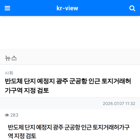
기
메뉴
kr-view
뉴스
분류
사회
반도체 단지 예정지 광주 군공항 인근 토지거래허
가구역 지정 검토
작성자 정보
작성일
2026.07.07 11:32
컨텐츠 정보
조회
283
본문