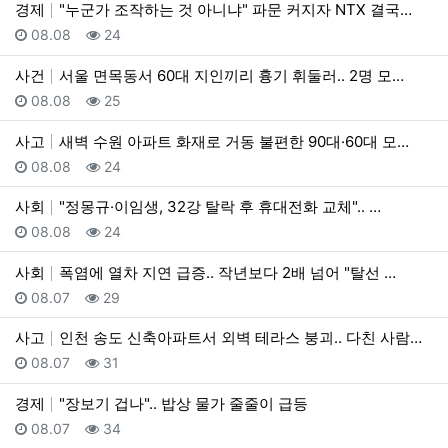
경제
"누군가 조작하는 것 아니냐" 파문 커지자 NTX 결국…
등록일
조회
08.08
24
사건
서울 면목동서 60대 지인끼리 흉기 휘둘러.. 2명 모…
등록일
조회
08.08
25
사고
새벽 수원 아파트 화재로 거동 불편한 90대·60대 모…
등록일
조회
08.08
24
사회
"정몽규·이임생, 32강 탈락 후 휴대전화 교체".. …
등록일
조회
08.08
24
사회
폭염에 열차 지연 급증.. 작년보다 2배 넘어 "탈선 …
등록일
조회
08.07
29
사고
인천 송도 신축아파트서 외벽 테라스 붕괴.. 다친 사람…
등록일
조회
08.07
31
경제
"장보기 겁나".. 밥상 물가 줄줄이 급등
등록일
조회
08.07
34