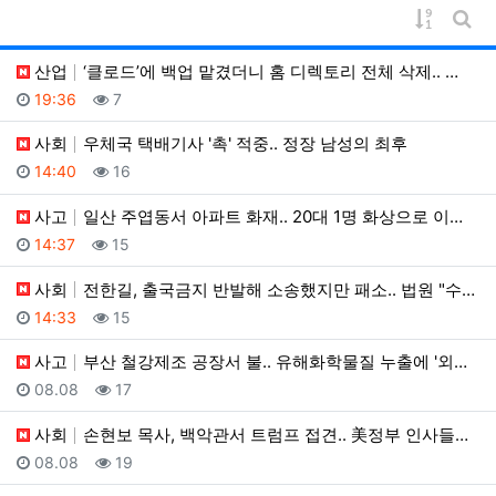
게시물 
게시
산업
‘클로드’에 백업 맡겼더니 홈 디렉토리 전체 삭제.. …
등록일
조회
19:36
7
사회
우체국 택배기사 '촉' 적중.. 정장 남성의 최후
등록일
조회
14:40
16
사고
일산 주엽동서 아파트 화재.. 20대 1명 화상으로 이…
등록일
조회
14:37
15
사회
전한길, 출국금지 반발해 소송했지만 패소.. 법원 "수…
등록일
조회
14:33
15
사고
부산 철강제조 공장서 불.. 유해화학물질 누출에 '외출…
등록일
조회
08.08
17
사회
손현보 목사, 백악관서 트럼프 접견.. 美정부 인사들과…
등록일
조회
08.08
19