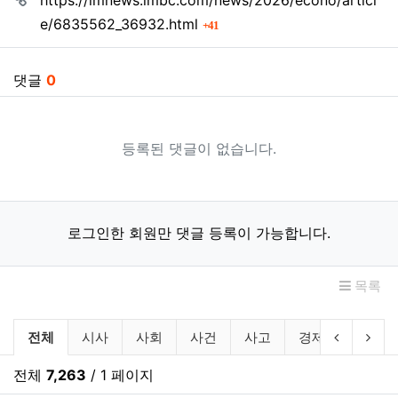
https://imnews.imbc.com/news/2026/econo/articl
회 연결
e/6835562_36932.html
41
댓글
0
등록된 댓글이 없습니다.
로그인한 회원만 댓글 등록이 가능합니다.
목록
뉴스 분류 목록
이전 분류
다음
전체
시사
사회
사건
사고
경제
산업
전체
7,263
/ 1 페이지