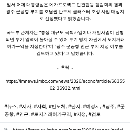
앞서 어제 대통령실은 메가프로젝트 민관합동 점검회의 결과,
광주 군공항 부지를 호남권 반도체 클러스터 조성 사업 대상지
로 선정했다고 밝혔습니다.
국토부 관계자는 "통상 대규모 국책사업이나 개발사업이 진행
되면 투기 압력이 높아질 수 있어 투기 방지 차원에서 토지거래
허가구역을 지정한다"며 "광주 군공항 인근 부지 지정 여부를
검토하고 있다"고 말했습니다.
.. 후략 ..
https://imnews.imbc.com/news/2026/econo/article/68355
62_36932.html
태그
#뉴스
,
#시사
,
#사회
,
#반도체
,
#단지
,
#예정지
,
#광주
,
#군
공항
,
#인근
,
#토지거래허가구역
,
#지정
,
#검토
관련자료