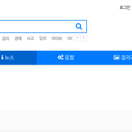
로그인
금리
경제
사고
있지
아이브
아이유
뉴스
움짤
갤러