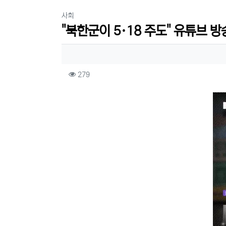
분류
사회
"북한군이 5·18 주도" 유튜브 방
작성자 정보
컨텐츠 정보
조회
279
본문