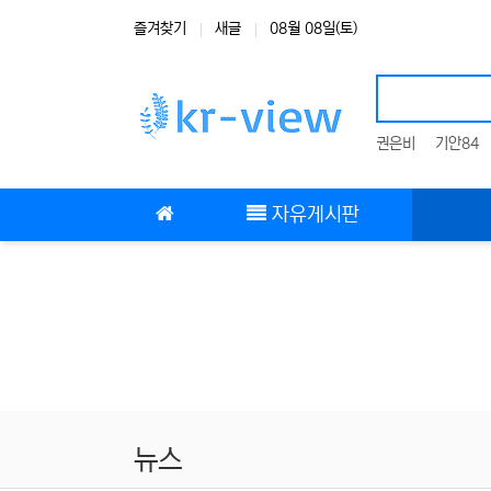
상단 네비
즐겨찾기
새글
08월 08일(토)
권은비
기안84
메인 메뉴
자유게시판
뉴스