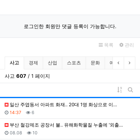
로그인한 회원만 댓글 등록이 가능합니다.
목록
관리
뉴스 분류 목록
현재 분류
이전 분류
다음
사고
경제
산업
스포츠
문화
예술
기타
사고
607
/ 1 페이지
게시물 
게시
일산 주엽동서 아파트 화재.. 20대 1명 화상으로 이…
등록일
조회
14:37
6
부산 철강제조 공장서 불.. 유해화학물질 누출에 '외출…
등록일
조회
08.08
10