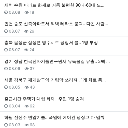
새벽 수원 아파트 화재로 거동 불편한 90대·60대 모…
등록일
조회
08.08
18
인천 송도 신축아파트서 외벽 테라스 붕괴.. 다친 사람…
등록일
조회
08.07
26
충북 음성군 삼성면 방수시트 공장서 불.. 1명 부상
등록일
조회
08.07
24
경기 성남 한국전자기술연구원서 유독물질 유출.. 3백 …
등록일
조회
08.06
37
서울 강북구 재개발구역 가림막 쓰러져.. 1개 차로 통…
등록일
조회
08.05
43
출근시간 주택가 대형 화재.. 주민 1명 숨져
등록일
조회
08.04
62
하필 전신주 변압기를.. 폭염에 에어컨·냉장고 다 멈춰
등록일
조회
08.03
68