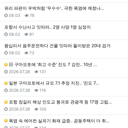
유리 파편이 우박처럼 '우수수'.. 극한 폭염에 깨졌나…
등록일
조회
08.03
76
포항서 수난사고 잇따라.. 2명 사망·1명 심정지
등록일
조회
08.02
81
왕십리서 음주운전하다 건물 잇따라 들이받은 20대 검거
등록일
조회
08.02
73
日 구마모토에 '최고 수준' 진도 7 강진.. 10년 …
등록일
조회
2026.07.28
131
일본 구마모토에서 규모 7.1 추정 지진.. '진도 7…
등록일
조회
2026.07.28
116
포항 장길리 해상 인도교 붕괴로 관광객 등 17명 고립…
등록일
조회
2026.07.28
105
폭염 속 에어컨 실외기 화재 급증.. 공동주택이 더 취…
등록일
조회
2026.07.27
134