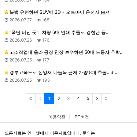
불법 유턴하던 SUV에 20대 오토바이 운전자 숨져
등록일
조회
2026.07.27
168
"폭탄 터진 듯".. 차량 6대 연쇄 추돌로 경찰관 등…
등록일
조회
2026.07.26
176
고소작업대 올라 공장 천장 보수하던 50대 노동자 추락…
등록일
조회
2026.07.25
177
경부고속도로 신양재 나들목 근처 차량 8대 추돌.. 3…
등록일
조회
2026.07.25
193
(current)
(next)
(last)
1
2
3
4
5
이용약관
PC버전
모든자료는 인터넷에서 퍼온자료입니다. 문의는