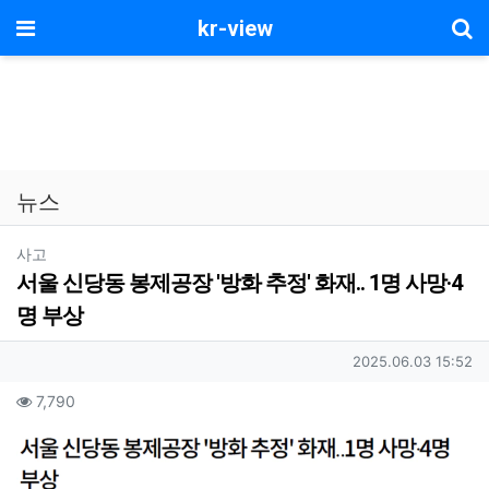
기
메뉴
kr-view
뉴스
분류
사고
서울 신당동 봉제공장 '방화 추정' 화재.. 1명 사망·4
명 부상
작성자 정보
작성일
2025.06.03 15:52
컨텐츠 정보
조회
7,790
본문