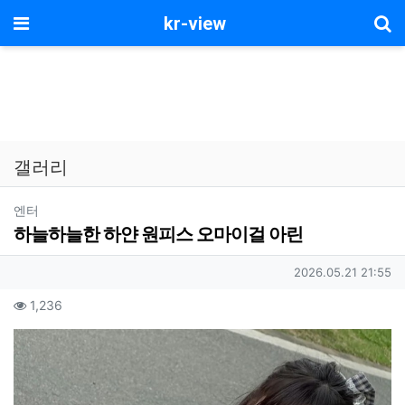
기
메뉴
kr-view
갤러리
분류
엔터
하늘하늘한 하얀 원피스 오마이걸 아린
작성자 정보
작성일
2026.05.21 21:55
컨텐츠 정보
조회
1,236
본문