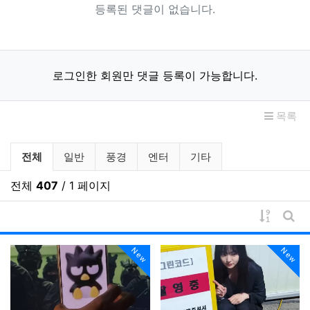
등록된 댓글이 없습니다.
로그인한 회원만 댓글 등록이 가능합니다.
목록
갤러리 분류 목록
전체
일반
풍경
엔터
기타
전체
407
/ 1 페이지
게시물 
게시
New
New