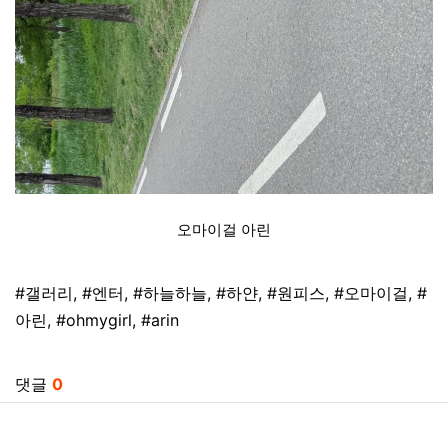
오마이걸 아린
태그
#갤러리
,
#엔터
,
#하늘하늘
,
#하얀
,
#원피스
,
#오마이걸
,
#
아린
,
#ohmygirl
,
#arin
관련자료
댓글
0