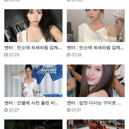
엔터
민소매 르세라핌 김채원 - 2
엔터
민소매 르세라핌 김채원 - 1
등록일
등록일
07.29
07.29
엔터
인별에 사진 올린 비비 (feat. 봉식이)
엔터
입맛 다시는 구미호 트와이스 사나
등록일
등록일
07.27
07.21