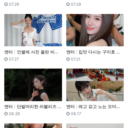
등록일
등록일
07.29
07.29
엔터
인별에 사진 올린 비비 (feat. 봉식이)
엔터
입맛 다시는 구미호 트와이스 사나
등록일
등록일
07.27
07.21
엔터
단발머리한 러블리즈 지수
엔터
레고 갖고 노는 오마이걸 아린
등록일
등록일
06.26
06.17