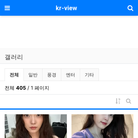
기
메뉴
kr-view
갤러리
갤러리 분류 목록
전체
일반
풍경
엔터
기타
전체
405
/ 1 페이지
게시물 
게시