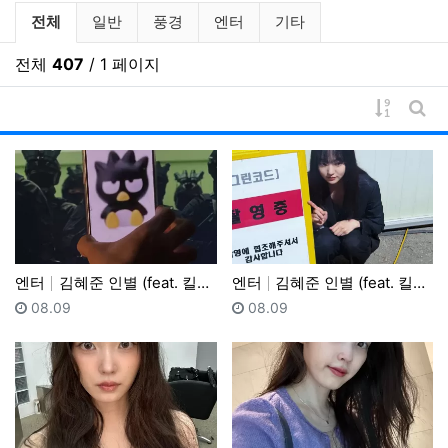
갤러리 분류 목록
전체
일반
풍경
엔터
기타
전체
407
/ 1 페이지
게시물 
게시
엔터
김혜준 인별 (feat. 킬러들의쇼핑몰) - 2
엔터
김혜준 인별 (feat. 킬러들의쇼핑몰) - 1
등록일
등록일
08.09
08.09