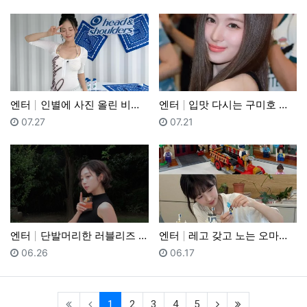
엔터
인별에 사진 올린 비비 (feat. 봉식이)
엔터
입맛 다시는 구미호 트와이스 사나
등록일
등록일
07.27
07.21
엔터
단발머리한 러블리즈 지수
엔터
레고 갖고 노는 오마이걸 아린
등록일
등록일
06.26
06.17
(current)
(next)
(last)
1
2
3
4
5