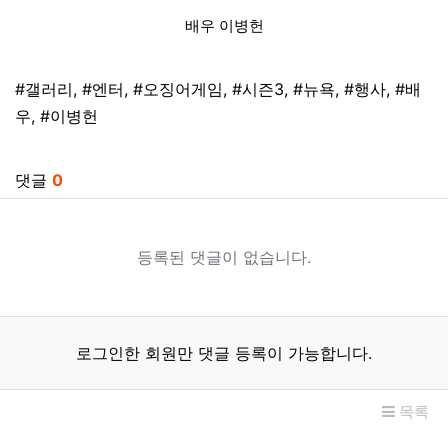
배우 이병헌
태그
#갤러리
,
#엔터
,
#오징어게임
,
#시즌3
,
#뉴욕
,
#행사
,
#배
우
,
#이병헌
관련자료
댓글
0
등록된 댓글이 없습니다.
로그인한 회원만 댓글 등록이 가능합니다.
목록