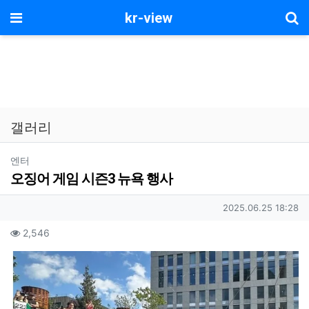
기
메뉴
kr-view
갤러리
분류
엔터
오징어 게임 시즌3 뉴욕 행사
작성자 정보
작성일
2025.06.25 18:28
컨텐츠 정보
조회
2,546
본문