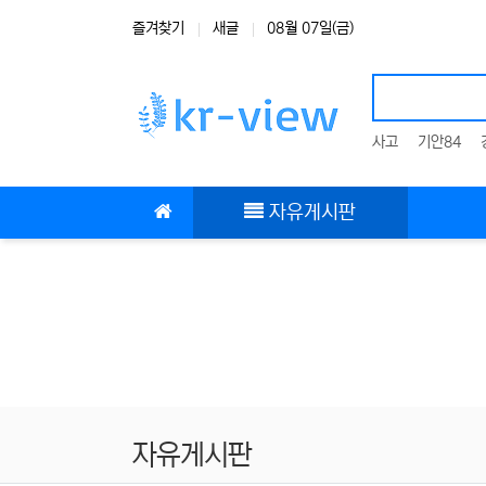
상단 네비
즐겨찾기
새글
08월 07일(금)
사고
기안84
메인 메뉴
자유게시판
자유게시판