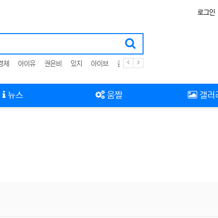
로그인
경제
아이유
권은비
있지
아이브
금리
뉴스
움짤
갤러