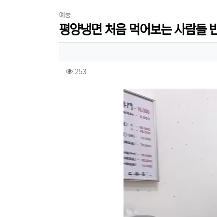
분류
예능
평양냉면 처음 먹어보는 사람들 
작성자 정보
컨텐츠 정보
조회
253
본문