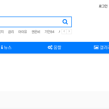
로그인
있지
금리
아이유
권은비
기안84
사고
뉴스
움짤
갤러