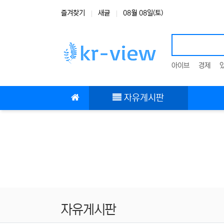
상단 네비
즐겨찾기
새글
08월 08일(토)
아이브
경제
메인 메뉴
자유게시판
자유게시판