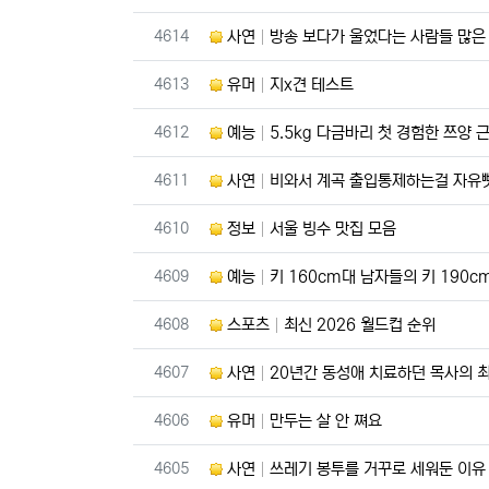
번호
4614
사연
방송 보다가 울었다는 사람들 많은
번호
4613
유머
지x견 테스트
번호
4612
예능
5.5kg 다금바리 첫 경험한 쯔양 
번호
4611
사연
비와서 계곡 출입통제하는걸 자유뺏
번호
4610
정보
서울 빙수 맛집 모음
번호
4609
예능
키 160cm대 남자들의 키 190c
번호
4608
스포츠
최신 2026 월드컵 순위
번호
4607
사연
20년간 동성애 치료하던 목사의 
번호
4606
유머
만두는 살 안 쪄요
번호
4605
사연
쓰레기 봉투를 거꾸로 세워둔 이유