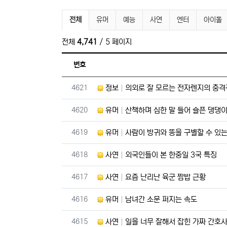
자유게시판 분류 목록
전체
유머
예능
사연
엔터
아이돌
전체
4,741
/ 5 페이지
번호
번호
4621
정보
의외로 잘 모르는 전자렌지의 충격
번호
4620
유머
산책하며 심한 말 들어 슬픈 댕댕
번호
4619
유머
사람이 방귀와 똥을 구별할 수 있는
번호
4618
사연
외국인들이 본 한중일 3국 특징
번호
4617
사연
요즘 난리난 육군 짬밥 근황
번호
4616
유머
남녀간 소문 퍼지는 속도
번호
4615
사연
일을 너무 잘해서 잡힌 가짜 간호