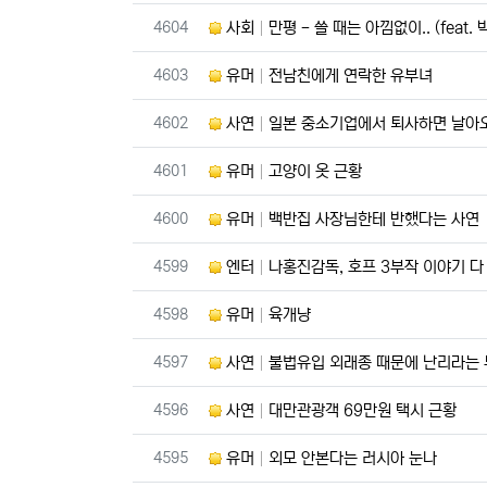
번호
4604
사회
만평 - 쓸 때는 아낌없이.. (feat.
번호
4603
유머
전남친에게 연락한 유부녀
번호
4602
사연
일본 중소기업에서 퇴사하면 날아
번호
4601
유머
고양이 옷 근황
번호
4600
유머
백반집 사장님한테 반했다는 사연
번호
4599
엔터
나홍진감독, 호프 3부작 이야기 
번호
4598
유머
육개냥
번호
4597
사연
불법유입 외래종 때문에 난리라는
번호
4596
사연
대만관광객 69만원 택시 근황
번호
4595
유머
외모 안본다는 러시아 눈나