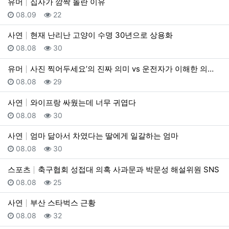
유머
집사가 깜짝 놀란 이유
등록일
조회
08.09
22
사연
현재 난리난 고양이 수명 30년으로 상용화
등록일
조회
08.08
30
유머
사진 찍어두세요’의 진짜 의미 vs 운전자가 이해한 의…
등록일
조회
08.08
29
사연
와이프랑 싸웠는데 너무 귀엽다
등록일
조회
08.08
30
사연
엄마 닮아서 차였다는 딸에게 일갈하는 엄마
등록일
조회
08.08
30
스포츠
축구협회 성접대 의혹 사과문과 박문성 해설위원 SNS
등록일
조회
08.08
25
사연
부산 스타벅스 근황
등록일
조회
08.08
32