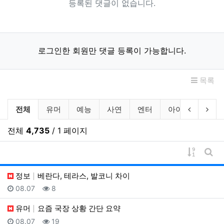
등록된 댓글이 없습니다.
로그인한 회원만 댓글 등록이 가능합니다.
목록
자유게시판 분류 목록
이전 분류
다음
전체
유머
예능
사연
엔터
아이돌
사회
전체
4,735
/ 1 페이지
게시물 
게시
정보
베란다, 테라스, 발코니 차이
등록일
조회
08.07
8
유머
요즘 국장 상황 간단 요약
등록일
조회
08.07
19