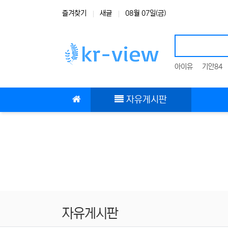
상단 네비
즐겨찾기
새글
08월 07일(금)
아이유
기안84
메인 메뉴
자유게시판
자유게시판