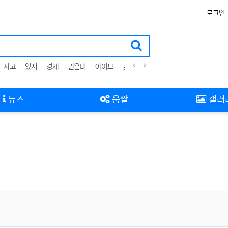
로그인
사고
있지
경제
권은비
아이브
금리
뉴스
움짤
갤러