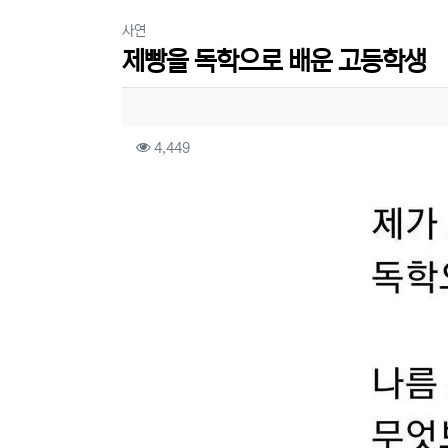
분류
사연
제빵을 독학으로 배운 고등학생
작성자 정보
컨텐츠 정보
조회
4,449
본문