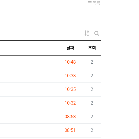
목록
게시물 정렬
게시판 검색
날짜
조회
등록일
조회
10:48
2
등록일
조회
10:38
2
등록일
조회
10:35
2
등록일
조회
10:32
2
등록일
조회
08:53
2
등록일
조회
08:51
2