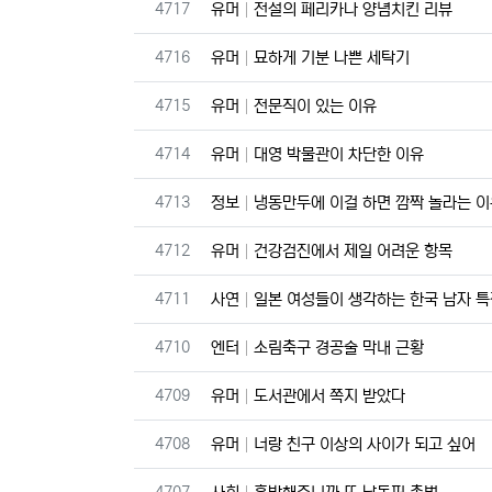
번호
4717
유머
전설의 페리카나 양념치킨 리뷰
번호
4716
유머
묘하게 기분 나쁜 세탁기
번호
4715
유머
전문직이 있는 이유
번호
4714
유머
대영 박물관이 차단한 이유
번호
4713
정보
냉동만두에 이걸 하면 깜짝 놀라는 
번호
4712
유머
건강검진에서 제일 어려운 항목
번호
4711
사연
일본 여성들이 생각하는 한국 남자 
번호
4710
엔터
소림축구 경공술 막내 근황
번호
4709
유머
도서관에서 쪽지 받았다
번호
4708
유머
너랑 친구 이상의 사이가 되고 싶어
번호