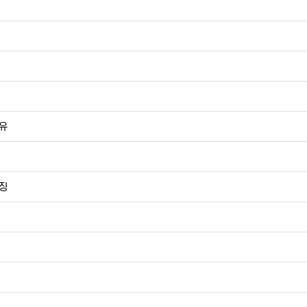
이유
특징