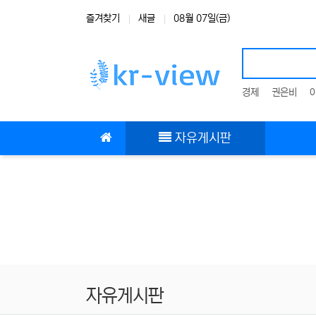
상단 네비
즐겨찾기
새글
08월 07일(금)
경제
권은비
메인 메뉴
자유게시판
자유게시판