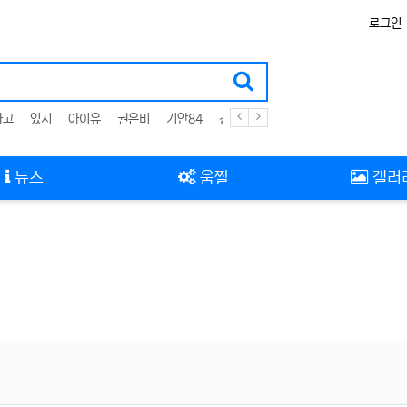
로그인
사고
있지
아이유
권은비
기안84
경제
뉴스
움짤
갤러