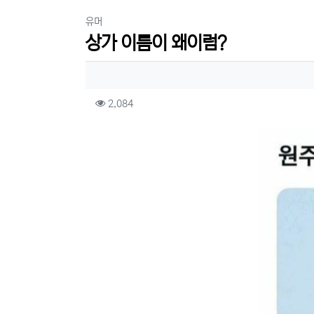
분류
유머
상가 이름이 왜이럼?
작성자 정보
컨텐츠 정보
조회
2,084
본문