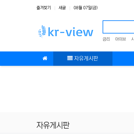
상단 네비
즐겨찾기
새글
08월 07일(금)
금리
아이브
메인 메뉴
자유게시판
자유게시판