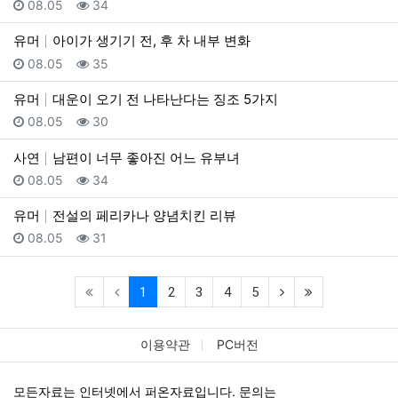
등록일
조회
08.05
34
유머
아이가 생기기 전, 후 차 내부 변화
등록일
조회
08.05
35
유머
대운이 오기 전 나타난다는 징조 5가지
등록일
조회
08.05
30
사연
남편이 너무 좋아진 어느 유부녀
등록일
조회
08.05
34
유머
전설의 페리카나 양념치킨 리뷰
등록일
조회
08.05
31
(current)
(next)
(last)
1
2
3
4
5
이용약관
PC버전
모든자료는 인터넷에서 퍼온자료입니다. 문의는