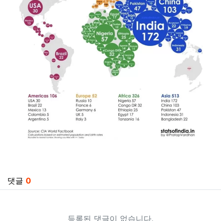
관련자료
댓글
0
등록된 댓글이 없습니다.