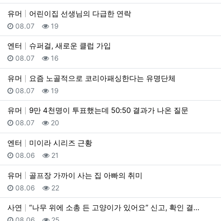
유머
어린이집 선생님의 다급한 연락
등록일
조회
08.07
19
엔터
슈퍼걸, 새로운 클럽 가입
등록일
조회
08.07
16
유머
요즘 노골적으로 코리아패싱한다는 유명단체
등록일
조회
08.07
19
유머
9만 4천명이 투표했는데 50:50 결과가 나온 질문
등록일
조회
08.07
20
엔터
미이라 시리즈 근황
등록일
조회
08.06
21
유머
골프장 가까이 사는 집 아빠의 취미
등록일
조회
08.06
22
사연
“나무 위에 소총 든 고양이가 있어요” 신고, 확인 결…
등록일
조회
08.06
25