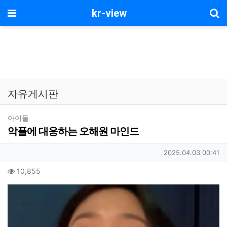
기
메뉴
kr-view
자유게시판
분류
아이돌
악플에 대응하는 오해원 마인드
작성자 정보
작성일
2025.04.03 00:41
컨텐츠 정보
조회
10,855
본문