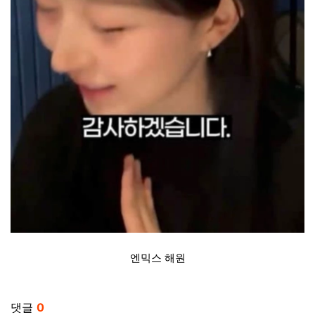
엔믹스 해원
관련자료
댓글
0