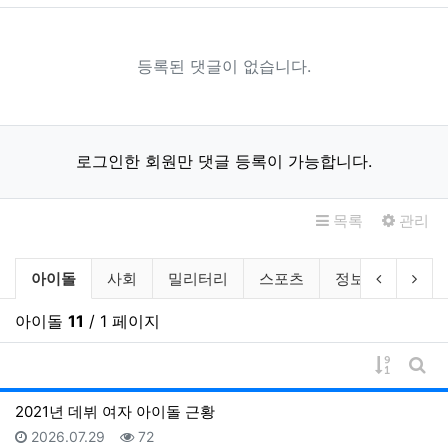
등록된 댓글이 없습니다.
로그인한 회원만 댓글 등록이 가능합니다.
목록
관리
자유게시판 분류 목록
현재 분류
이전 분류
다음
아이돌
사회
밀리터리
스포츠
정보
기타
아이돌
11
/ 1 페이지
게시물 
게시
2021년 데뷔 여자 아이돌 근황
등록일
조회
2026.07.29
72