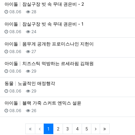
아이돌
잠실구장 빗 속 무대 권은비 - 2
등록일
조회
08.06
28
아이돌
잠실구장 빗 속 무대 권은비 - 1
등록일
조회
08.06
24
아이돌
몸무게 공개한 프로미스나인 지헌이
등록일
조회
08.06
27
아이돌
치즈스틱 먹방하는 르세라핌 김채원
등록일
조회
08.06
29
동물
노골적인 애정행각
등록일
조회
08.06
29
아이돌
블랙 가죽 스커트 엔믹스 설윤
등록일
조회
08.06
26
(current)
(next)
(last)
1
2
3
4
5