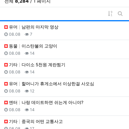
전체
8,284
/ 1 페이지
게시물 
게시
유머
남편의 마지막 영상
등록일
조회
08.08
7
동물
이스탄불의 고양이
등록일
조회
08.08
14
기타
다이소 5천원 계란찜기
등록일
조회
08.08
14
유머
할머니가 휴게소에서 이상한걸 사오심
등록일
조회
08.08
12
엔터
나랑 데이트하면 쉬는게 아니야?
등록일
조회
08.08
14
기타
중국의 어떤 교통사고
등록일
조회
08.08
17