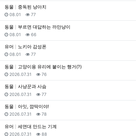
동물
중독된 냥아치
등록일
조회
08.01
77
동물
부르면 대답하는 까만냥이
등록일
조회
08.01
66
유머
노키아 감성폰
등록일
조회
08.01
77
동물
고양이용 유리에 붙이는 행거(?)
등록일
조회
2026.07.31
76
동물
사냥꾼과 사슴
등록일
조회
2026.07.31
77
동물
아잇, 깜딱이야!
등록일
조회
2026.07.31
78
유머
세면대 만드는 기계
등록일
조회
2026.07.31
88