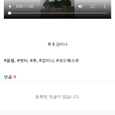
츄 & 강미나
태그
#움짤
,
#엔터
,
#츄
,
#강미나
,
#코드퀘스트
관련자료
댓글
0
등록된 댓글이 없습니다.