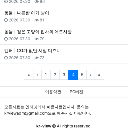
등록일
조회
2026.07.30
86
동물
나른한 아기 냥이
등록일
조회
2026.07.30
81
동물
검은 고양이 집사의 애로사항
등록일
조회
2026.07.30
79
엔터
CG가 없던 시절 디즈니
등록일
조회
2026.07.30
73
(first)
(current)
(next)
(last)
1
2
3
4
5
이용약관
PC버전
모든자료는 인터넷에서 퍼온자료입니다. 문의는
krviewadm@gmail.com
으로 해주시길 바랍니다.
kr-view
All rights reserved.