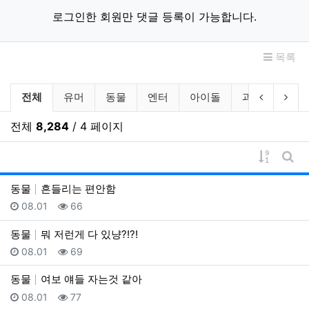
로그인한 회원만 댓글 등록이 가능합니다.
목록
움짤 분류 목록
이전 분류
다음
전체
유머
동물
엔터
아이돌
과학
밀리
전체
8,284
/ 4 페이지
게시물 
게시
동물
흔들리는 편안함
등록일
조회
08.01
66
동물
뭐 저런게 다 있냥?!?!
등록일
조회
08.01
69
동물
여보 얘들 자는것 같아
등록일
조회
08.01
77