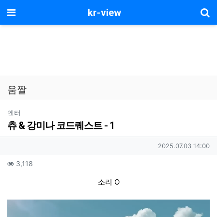
기
메뉴
kr-view
움짤
분류
엔터
츄 & 강미나 코드퀘스트 - 1
작성자 정보
작성일
2025.07.03 14:00
컨텐츠 정보
조회
3,118
본문
소리 O