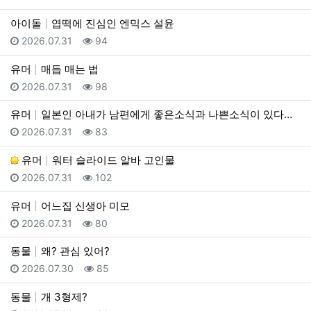
아이돌
엽떡에 진심인 엔믹스 설윤
등록일
조회
2026.07.31
94
유머
매듭 매는 법
등록일
조회
2026.07.31
98
유머
일본인 아내가 남편에게 좋은소식과 나쁜소식이 있다고 함
등록일
조회
2026.07.31
83
유머
워터 슬라이드 알바 고인물
등록일
조회
2026.07.31
102
유머
어느집 신생아 미모
등록일
조회
2026.07.31
80
동물
왜? 관심 있어?
등록일
조회
2026.07.30
85
동물
개 3형제?