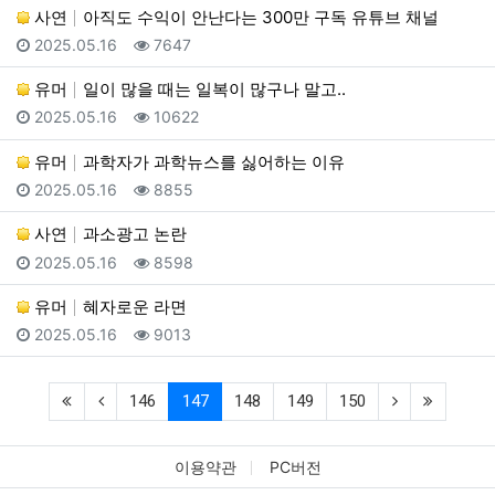
사연
아직도 수익이 안난다는 300만 구독 유튜브 채널
등록일
조회
2025.05.16
7647
유머
일이 많을 때는 일복이 많구나 말고..
등록일
조회
2025.05.16
10622
유머
과학자가 과학뉴스를 싫어하는 이유
등록일
조회
2025.05.16
8855
사연
과소광고 논란
등록일
조회
2025.05.16
8598
유머
혜자로운 라면
등록일
조회
2025.05.16
9013
(first)
(previous)
(current)
(next)
(last)
146
147
148
149
150
이용약관
PC버전