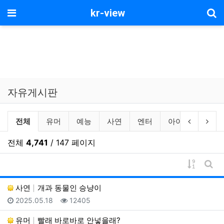
기
메뉴
kr-view
자유게시판
자유게시판 분류 목록
이전 분류
다음
전체
유머
예능
사연
엔터
아이돌
사회
전체
4,741
/ 147 페이지
게시물 
게시
사연
개과 동물인 승냥이
등록일
조회
2025.05.18
12405
유머
빨래 바로바로 안넣을래?