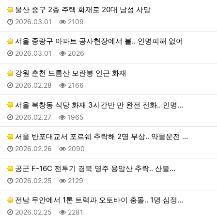
울산 중구 2층 주택 화재로 20대 남성 사망
등록일
조회
2026.03.01
2109
서울 중랑구 아파트 공사현장에서 불.. 인명피해 없어
등록일
조회
2026.03.01
2026
강원 춘천 드름산 모란봉 인근 화재
등록일
조회
2026.02.28
2166
서울 북창동 식당 화재 3시간반 만 완전 진화.. 인명…
등록일
조회
2026.02.27
1965
서울 반포대교서 포르쉐 추락해 2명 부상.. 약물운전 …
등록일
조회
2026.02.26
2090
공군 F-16C 전투기 경북 영주 용암산 추락.. 산불…
등록일
조회
2026.02.25
2129
전남 무안에서 1톤 트럭과 오토바이 충돌.. 1명 심정…
등록일
조회
2026.02.25
2281