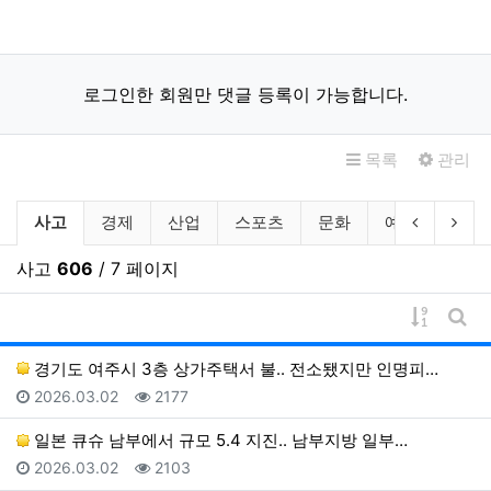
로그인한 회원만 댓글 등록이 가능합니다.
목록
관리
뉴스 분류 목록
현재 분류
이전 분류
다음
사고
경제
산업
스포츠
문화
예술
기타
사고
606
/ 7 페이지
게시물 
게시
경기도 여주시 3층 상가주택서 불.. 전소됐지만 인명피…
등록일
조회
2026.03.02
2177
일본 큐슈 남부에서 규모 5.4 지진.. 남부지방 일부…
등록일
조회
2026.03.02
2103