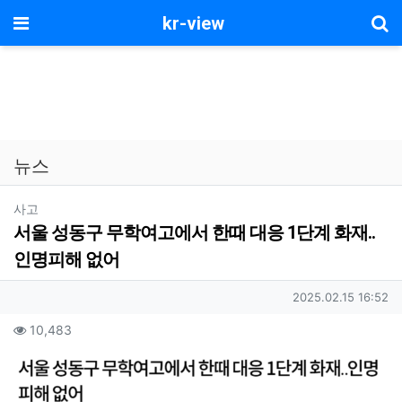
기
메뉴
kr-view
뉴스
분류
사고
서울 성동구 무학여고에서 한때 대응 1단계 화재..
인명피해 없어
작성자 정보
작성일
2025.02.15 16:52
컨텐츠 정보
조회
10,483
본문