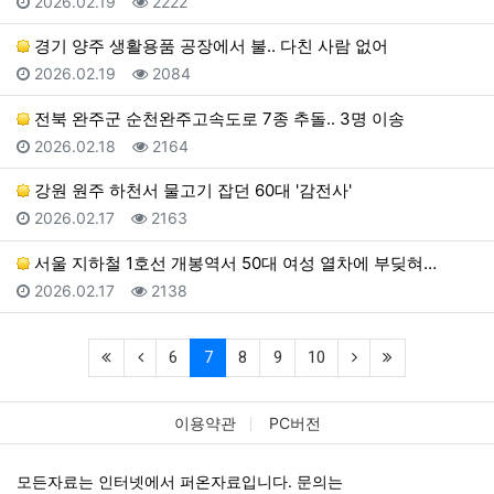
등록일
조회
2026.02.19
2222
경기 양주 생활용품 공장에서 불.. 다친 사람 없어
등록일
조회
2026.02.19
2084
전북 완주군 순천완주고속도로 7종 추돌.. 3명 이송
등록일
조회
2026.02.18
2164
강원 원주 하천서 물고기 잡던 60대 '감전사'
등록일
조회
2026.02.17
2163
서울 지하철 1호선 개봉역서 50대 여성 열차에 부딪혀…
등록일
조회
2026.02.17
2138
(first)
(previous)
(current)
(next)
(last)
6
7
8
9
10
이용약관
PC버전
모든자료는 인터넷에서 퍼온자료입니다. 문의는